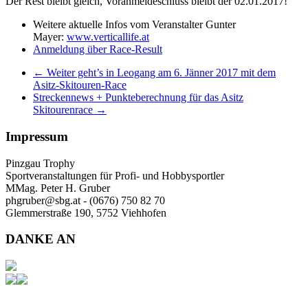
Der Rest bleibt gleich, Voranmeldeschluss bleibt der 02.01.2017!
Weitere aktuelle Infos vom Veranstalter Gunter
Mayer:
www.verticallife.at
Anmeldung über Race-Result
←
Weiter geht’s in Leogang am 6. Jänner 2017 mit dem
Asitz-Skitouren-Race
Streckennews + Punkteberechnung für das Asitz
Skitourenrace
→
Impressum
Pinzgau Trophy
Sportveranstaltungen für Profi- und Hobbysportler
MMag. Peter H. Gruber
phgruber@sbg.at - (0676) 750 82 70
Glemmerstraße 190, 5752 Viehhofen
DANKE AN