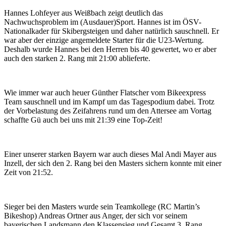
Hannes Lohfeyer aus Weißbach zeigt deutlich das
Nachwuchsproblem im (Ausdauer)Sport. Hannes ist im ÖSV-
Nationalkader für Skibergsteigen und daher natürlich sauschnell. Er
war aber der einzige angemeldete Starter für die U23-Wertung.
Deshalb wurde Hannes bei den Herren bis 40 gewertet, wo er aber
auch den starken 2. Rang mit 21:00 ablieferte.
Wie immer war auch heuer Günther Flatscher vom Bikeexpress
Team sauschnell und im Kampf um das Tagespodium dabei. Trotz
der Vorbelastung des Zeifahrens rund um den Attersee am Vortag
schaffte Gü auch bei uns mit 21:39 eine Top-Zeit!
Einer unserer starken Bayern war auch dieses Mal Andi Mayer aus
Inzell, der sich den 2. Rang bei den Masters sichern konnte mit einer
Zeit von 21:52.
Sieger bei den Masters wurde sein Teamkollege (RC Martin’s
Bikeshop) Andreas Ortner aus Anger, der sich vor seinem
bayerischen Landsmann den Klassensieg und Gesamt 3. Rang