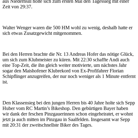
aus Niedernsill holte sich zum ersten Mal den Tagessieg mit einer
Zeit von 29:37.
Walter Wenger waren die 500 HM wohl zu wenig, deshalb hatte er
sich etwas Zusatzgewicht mitgenommen.
Bei den Herren brachte die Nr. 13 Andreas Hofer das nötige Glück,
um sich zum Klubmeister zu küren. Mit 22:30 schaffte Andi auch
eine Top-Zeit, die ihn gleich weiter motivierte, um nächstes Jahr
sogar den Maishofener Klubrekord von Ex-Profifahrer Florian
Schipflinger anzugreifen, der nur noch weniger als 1 Minute entfernt
ist.
Den Klassensieg bei den jungen Herren bis 40 Jahre holte sich Sepp
Huber vom RC Martin’s Bikeshop. Den gebürtigen Bayer haben
wir dank der feschen Pinzgauerinnen schon eingeheiratet, er wohnt
jetzt ja auch mitten im Pinzgau in Saalfelden. Insgesamt war Sepp
mit 20:31 der zweitschnellste Biker des Tages.